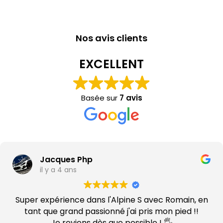
Nos avis clients
EXCELLENT
Basée sur
7 avis
Hugo Lavainne
il y a 4 ans
ain, en
J'ai eu l'occasion de pouvoir m'offri
 pied !!
volant de l'Alpine A110S suite à l'éc
️
coffret smartbox. Un temps de c