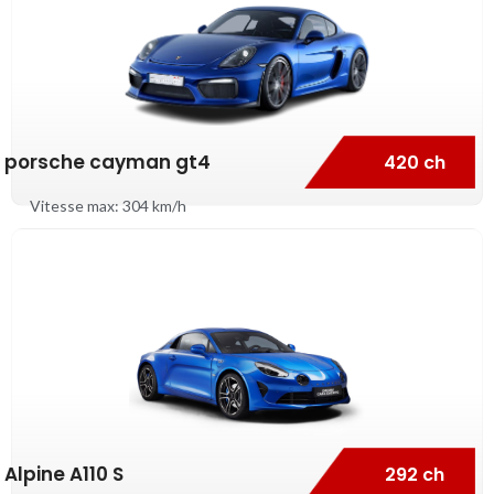
porsche cayman gt4
420 ch
Vitesse max: 304 km/h
Alpine A110 S
292 ch