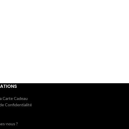
ATIONS
la Carte Cadeau
 de Confidentialité
es-nous ?