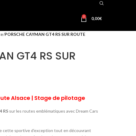
0
0,00
€
te
PORSCHE CAYMAN GT4 RS SUR ROUTE
N GT4 RS SUR
ute Alsace | Stage de pilotage
4 RS
sur les routes emblématiques avec Dream Cars
 de cette sportive d’exception tout en découvrant