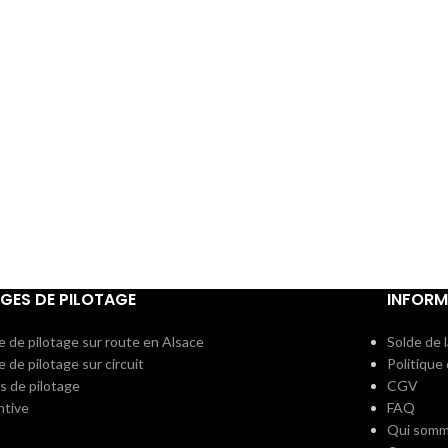
GES DE PILOTAGE
INFORM
e de pilotage sur route en Alsace
Solde de 
 de pilotage sur circuit
Politique
s de pilotage
CGV
ntive
FAQ
Qui somm