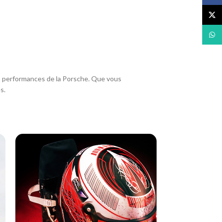
X
What
es performances de la Porsche. Que vous
s.