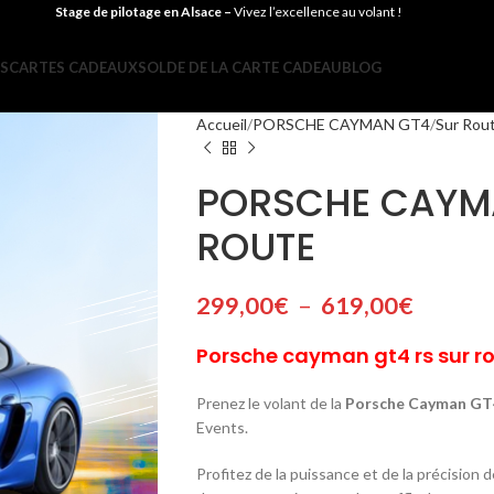
Stage de pilotage en Alsace –
Vivez l’excellence au volant !
ES
CARTES CADEAUX
SOLDE DE LA CARTE CADEAU
BLOG
Accueil
PORSCHE CAYMAN GT4
Sur Rou
PORSCHE CAYMA
ROUTE
299,00
€
–
619,00
€
Porsche cayman gt4 rs sur ro
Prenez le volant de la
Porsche Cayman GT
Events.
Profitez de la puissance et de la précision