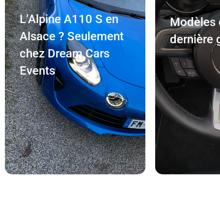
L’Alpine A110 S en
Modèles 
Alsace ? Seulement
dernière 
chez Dream Cars
Events