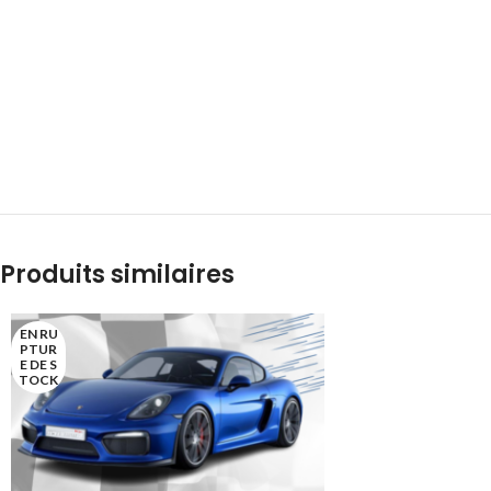
Produits similaires
EN RU
PTUR
E DE S
TOCK